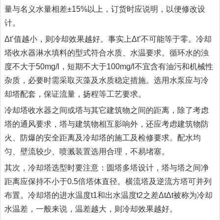
量与名义水量相差±15%以上，订货时应说明，以便修改设
计。
Δt’值越小，则冷却效果越好。事实上Δt’不可能等于零。冷却
塔收水器淋水填料的型式符合水质、水温要求。循环水的浊
度不大于50mg/l，短期不大于100mg/l不宜含有油污和机械性
杂质，必要时需采取灭藻及水质稳定措施。选用水泵应与冷
却塔配套，保证流量，扬程等工艺要求。
冷却塔收水器之间或塔与其它建筑物之间的距离，除了考虑
塔的通风要求，塔与建筑物相互影响外，还应考虑建筑物防
火、防爆的安全距离及冷却塔的施工及检修要求。配水均
匀、壁流较少、喷溅装置选用合理，不易堵塞。
其次，冷却塔选型时要注意：圆塔多塔设计，塔与塔之间净
距离应保持不小于0.5倍塔体直径。横流塔及逆流方塔可并列
布置。冷却塔的进水温度t1和出水温度t2之差ΔtΔt被称为冷却
水温差，一般来说，温差越大，则冷却效果越好。