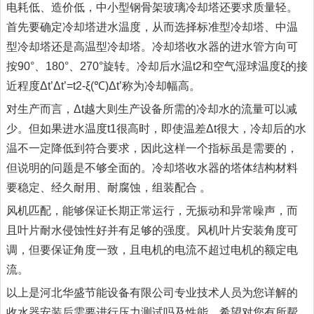
电耗低、造价低，中小型钢骨架玻璃冷却塔还要求质量轻。
首先要确定冷却塔进水温度，从而选择标准型冷却塔、中温
型冷却塔还是高温型冷却塔。冷却塔收水器的进水管方向可
按90°、180°、270°旋转。冷却后水温t2和空气湿球温度ξ的接
近程度Δt’Δt’=t2-ξ(℃)Δt’称为冷却幅高。
对生产而言，Δt越大则生产设备所需的冷却水的流量可以减
少。但如果进水温度t1很高时，即使温差Δt很大，冷却后的水
温不一定降低到符合要求，因此这样一个指标虽是需要的，
但说明的问题是不够全面的。冷却塔收水器的塔体结构材料
要稳定、经久耐用、耐腐蚀，组装配合 。
风机匹配，能够保证长期正常运行，无振动和异常噪声，而
且叶片耐水侵蚀性好并有足够的强度。风机叶片安装角度可
调，但要保证角度一致，且电机的电流不超过电机的额定电
流。
以上是河北华盛节能设备有限公司专业技术人员为您详解的
收水器安装后需要进行压力测试吗及性能，希望对您有所帮