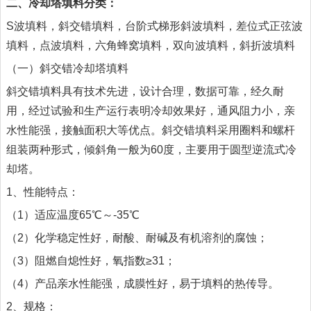
二、冷却塔填料分类：
S波填料，斜交错填料，台阶式梯形斜波填料，差位式正弦波
填料，点波填料，六角蜂窝填料，双向波填料，斜折波填料
（一）斜交错冷却塔填料
斜交错填料具有技术先进，设计合理，数据可靠，经久耐
用，经过试验和生产运行表明冷却效果好，通风阻力小，亲
水性能强，接触面积大等优点。斜交错填料采用圈料和螺杆
组装两种形式，倾斜角一般为60度，主要用于圆型逆流式冷
却塔。
1、性能特点：
（1）适应温度65℃～-35℃
（2）化学稳定性好，耐酸、耐碱及有机溶剂的腐蚀；
（3）阻燃自熄性好，氧指数≥31；
（4）产品亲水性能强，成膜性好，易于填料的热传导。
2、规格：