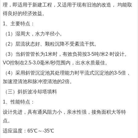
理，即适用于新建工程，又适用于现有旧池的改造， 均能取
得良好的经济效益。
1、主要特点：
（1）湿周大，水力半径小。
（2）层流状态好、颗粒沉降不受紊流干扰。
（3）当斜管管长为1米时，有效负荷按3-5吨/米2·时设计。
VO控制在2.5-3.0毫米/秒范围内，出水水质最佳。
（4）采用斜管沉淀池其处理能力时平流式沉淀池的3-5倍，
加速澄清池和脉冲澄清池的2倍。
（三）斜折波冷却塔填料
1、性能特点：
设计先进，具有通风阻力小，亲水性强，接角面积大等特
点。
适应温度：65℃～-35℃