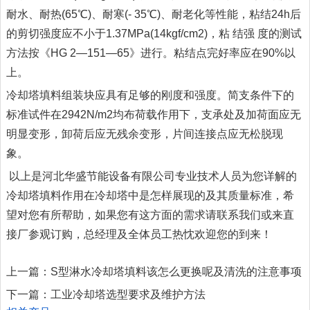
耐水、耐热(65℃)、耐寒(- 35℃)、耐老化等性能，粘结24h后
的剪切强度应不小于1.37MPa(14kgf/cm2)，粘 结强 度的测试
方法按《HG 2—151—65》进行。粘结点完好率应在90%以
上。
冷却塔填料组装块应具有足够的刚度和强度。简支条件下的
标准试件在2942N/m2均布荷载作用下，支承处及加荷面应无
明显变形，卸荷后应无残余变形，片间连接点应无松脱现
象。
以上是河北华盛节能设备有限公司专业技术人员为您详解的
冷却塔填料作用在冷却塔中是怎样展现的及其质量标准，希
望对您有所帮助，如果您有这方面的需求请联系我们或来直
接厂参观订购，总经理及全体员工热忱欢迎您的到来！
上一篇：
S型淋水冷却塔填料该怎么更换呢及清洗的注意事项
下一篇：
工业冷却塔选型要求及维护方法